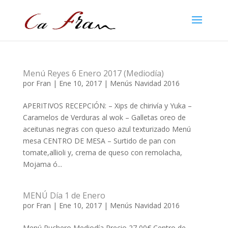
Menú Reyes 6 Enero 2017 (Mediodía)
por
Fran
|
Ene 10, 2017
|
Menús Navidad 2016
APERITIVOS RECEPCIÓN: – Xips de chirivía y Yuka –
Caramelos de Verduras al wok – Galletas oreo de
aceitunas negras con queso azul texturizado Menú
mesa CENTRO DE MESA – Surtido de pan con
tomate,allioli y, crema de queso con remolacha,
Mojama ó...
MENÚ Día 1 de Enero
por
Fran
|
Ene 10, 2017
|
Menús Navidad 2016
Menú Puchero Mediodía Precio 27,00€ Centro de