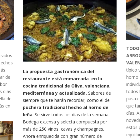
TODOS
ARROZ
orados
VALE
hechos
típico
más
La propuesta gastronómica del
horno 
jar de
restaurante está enmarcada en la
indivi
abor
cocina tradicional de Oliva, valenciana,
todos 
s días
mediterránea y actualizada.
Sabores de
pasa c
lla de
siempre que te harán recordar, como el del
que ta
às en
puchero tradicional hecho al horno de
días. 
leña
. Se sirve todos los días de la semana.
noveda
Bodega extensa y selecta compuesta por
estos 
más de 250 vinos, cavas y champagnes.
equili
Ahora enriquecida con gran número de