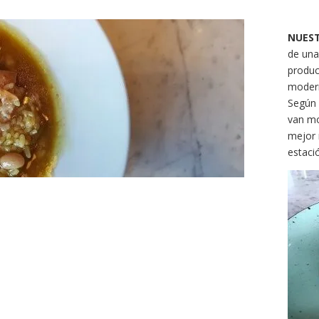
NUES
de una
produc
modern
Según 
van mo
mejor 
estaci