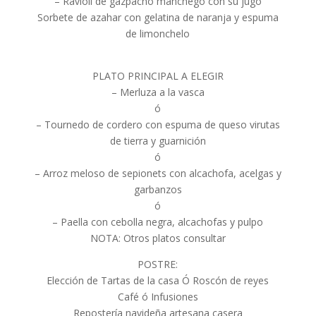
– Ravioli de gazpacho manchego con su jugo
Sorbete de azahar con gelatina de naranja y espuma
de limonchelo
PLATO PRINCIPAL A ELEGIR
– Merluza a la vasca
ó
– Tournedo de cordero con espuma de queso virutas
de tierra y guarnición
ó
– Arroz meloso de sepionets con alcachofa, acelgas y
garbanzos
ó
– Paella con cebolla negra, alcachofas y pulpo
NOTA: Otros platos consultar
POSTRE:
Elección de Tartas de la casa Ó Roscón de reyes
Café ó Infusiones
Repostería navideña artesana casera