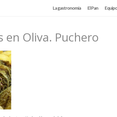
La gastronomía
El Pan
Equip
 en Oliva. Puchero